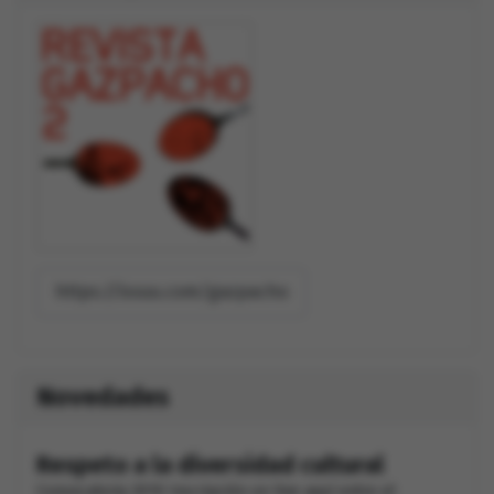
https://issuu.com/gazpacho
Novedades
Respeto a la diversidad cultural
Convocatoria 2010 Inscripción on line aquí entre el