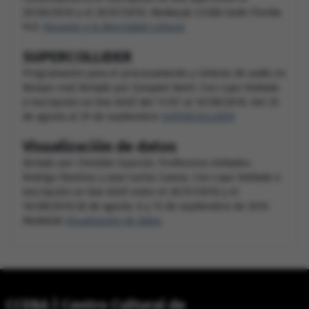
20/06/2010 y el 20/07/2010. MediaLab CCEBA Sede Florida
943.
Respeto a la diversidad cultural
SUPERCOLLIDER
Programación para el procesamiento y síntesis de audio en
tiempo-real Dictado por Ezequiel Netri. Con cupo limitado
e inscripción on line AQUÍ del 11/07 al 10/08/2010. Del 25
de agosto al 29 de septiembre
SUPERCOLLIDER
Visualización de datos
Dictado por Christián Oyarzún. Profesores invitados:
Rodrigo Ramírez y Juan Carlos Camus. Con cupo limitado e
inscripción on line AQUÍ entre el 26/07/2010 y el
16/08/2010.30 de agosto, 6 y 13 de septiembre de 2010.
Medialab
Visualización de datos
CCEBA | Centro Cultural de