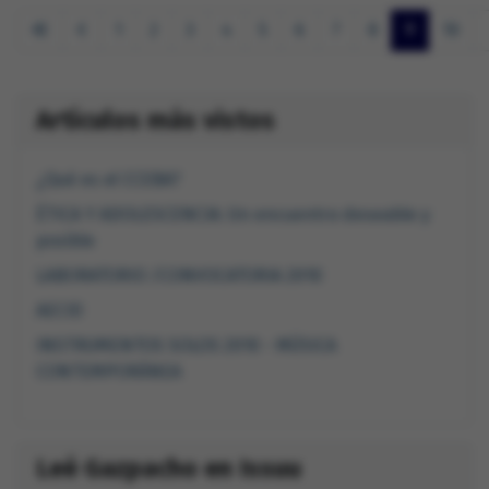
1
2
3
4
5
6
7
8
9
10
Artículos más vistos
¿Qué es el CCEBA?
ÉTICA Y ADOLESCENCIA: Un encuentro deseable y
posible
LABORATORIO /CONVOCATORIA 2010
AECID
INSTRUMENTOS SOLOS 2010 - MÚSICA
CONTEMPORÁNEA
Leé Gazpacho en Issuu