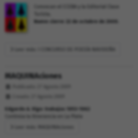
Convocan el CCEBA y la Editorial Clase
Turista
.
Nuevo cierre: 22 de octubre de 2009.
Leer más: I CONCURSO DE POESÍA NAVIDEÑA
MAQUINAciones
Detalles
Publicado: 27 Agosto 2009
Creado: 27 Agosto 2009
Edgardo A. Vigo: trabajos 1953-1962
Continúa la itinerancia en La Plata
Leer más: MAQUINAciones