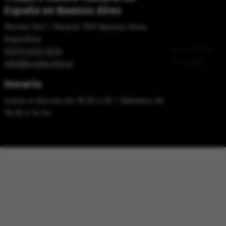
España en Buenos Aires
Florida 943 / Paraná 1159 Buenos Aires
Argentina
Desarrollado
(5411) 4312-3214
por
Oxlab
info@cceba.org.ar
Horario
Lunes a viernes de 10.30 a 20 / Sábados de
10.30 a 14 hs.