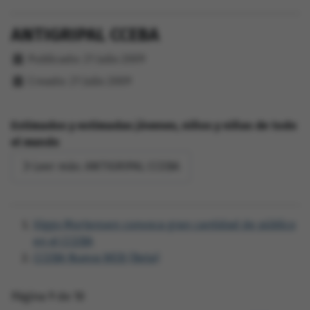
ANTIGRIPAL CCEBA
Detalles
Publicado: 21 Julio 2009
Creado: 21 Julio 2009
Estimados y estimadas jóvenes, niños y niñas de todo
el mundo
Leer más: ANTIGRIPAL CCEBA
Viggo Mortensen convoca gran cantidad de público
en el CCEBA
CCEBA Nueva WEB (Beta)
Página 9 de 10