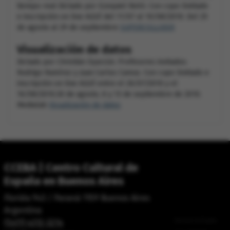
tiempo-real Dictado por Ezequiel Netri. Con cupo limitado
e inscripción on line AQUÍ del 11/07 al 10/08/2010. Del 25
de agosto al 29 de septiembre
SUPERCOLLIDER
Visualización de datos
Dictado por Christián Oyarzún. Profesores invitados:
Rodrigo Ramírez y Juan Carlos Camus. Con cupo limitado e
inscripción on line AQUÍ entre el 26/07/2010 y el
16/08/2010.30 de agosto, 6 y 13 de septiembre de 2010.
Medialab
Visualización de datos
CCEBA | Centro Cultural de
España en Buenos Aires
Florida 943 / Paraná 1159 Buenos Aires
Argentina
Desarrollado
(5411) 4312-3214