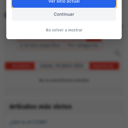
Ver sitio actual
CCEBA Mensual
Continuar
No volver a mostrar
Anual
Mensual
Semanal
Hoy
Ir al mes específico
Por categorías
Lunes, 10 Junio 2024
Día Anterior
Siguiente Día
No se encontraron eventos
Artículos más vistos
¿Qué es el CCEBA?