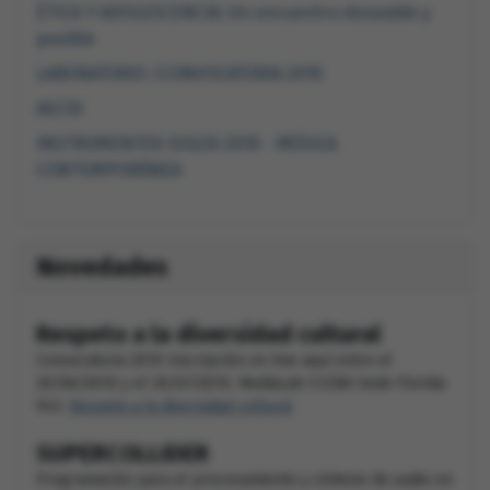
ÉTICA Y ADOLESCENCIA: Un encuentro deseable y
posible
LABORATORIO /CONVOCATORIA 2010
AECID
INSTRUMENTOS SOLOS 2010 - MÚSICA
CONTEMPORÁNEA
Novedades
Respeto a la diversidad cultural
Convocatoria 2010 Inscripción on line aquí entre el
20/06/2010 y el 20/07/2010. MediaLab CCEBA Sede Florida
943.
Respeto a la diversidad cultural
SUPERCOLLIDER
Programación para el procesamiento y síntesis de audio en