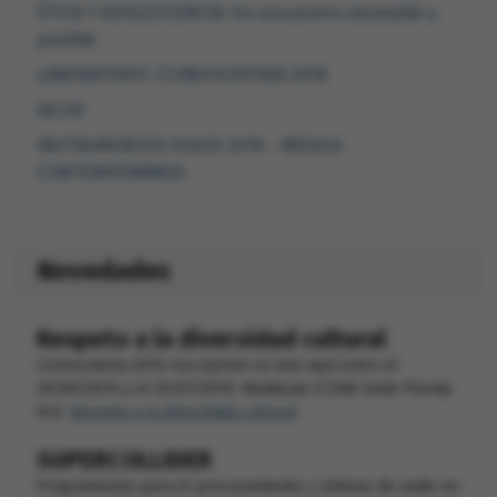
ÉTICA Y ADOLESCENCIA: Un encuentro deseable y
posible
LABORATORIO /CONVOCATORIA 2010
AECID
INSTRUMENTOS SOLOS 2010 - MÚSICA
CONTEMPORÁNEA
Novedades
Respeto a la diversidad cultural
Convocatoria 2010 Inscripción on line aquí entre el
20/06/2010 y el 20/07/2010. MediaLab CCEBA Sede Florida
943.
Respeto a la diversidad cultural
SUPERCOLLIDER
Programación para el procesamiento y síntesis de audio en