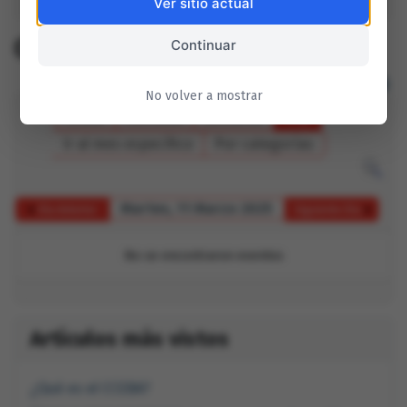
CCEBA Mensual
Ver sitio actual
CCEBA Mensual
Continuar
No volver a mostrar
Anual
Mensual
Semanal
Hoy
Ir al mes específico
Por categorías
Martes, 11 Marzo 2025
Día Anterior
Siguiente Día
No se encontraron eventos
Artículos más vistos
¿Qué es el CCEBA?