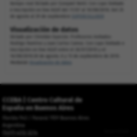
tiempo-real Dictado por Ezequiel Netri. Con cupo limitado
e inscripción on line AQUÍ del 11/07 al 10/08/2010. Del 25
de agosto al 29 de septiembre
SUPERCOLLIDER
Visualización de datos
Dictado por Christián Oyarzún. Profesores invitados:
Rodrigo Ramírez y Juan Carlos Camus. Con cupo limitado e
inscripción on line AQUÍ entre el 26/07/2010 y el
16/08/2010.30 de agosto, 6 y 13 de septiembre de 2010.
Medialab
Visualización de datos
CCEBA | Centro Cultural de
España en Buenos Aires
Florida 943 / Paraná 1159 Buenos Aires
Argentina
Desarrollado
(5411) 4312-3214