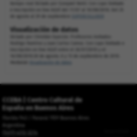
tiempo-real Dictado por Ezequiel Netri. Con cupo limitado
e inscripción on line AQUÍ del 11/07 al 10/08/2010. Del 25
de agosto al 29 de septiembre
SUPERCOLLIDER
Visualización de datos
Dictado por Christián Oyarzún. Profesores invitados:
Rodrigo Ramírez y Juan Carlos Camus. Con cupo limitado e
inscripción on line AQUÍ entre el 26/07/2010 y el
16/08/2010.30 de agosto, 6 y 13 de septiembre de 2010.
Medialab
Visualización de datos
CCEBA | Centro Cultural de
España en Buenos Aires
Florida 943 / Paraná 1159 Buenos Aires
Argentina
Desarrollado
(5411) 4312-3214