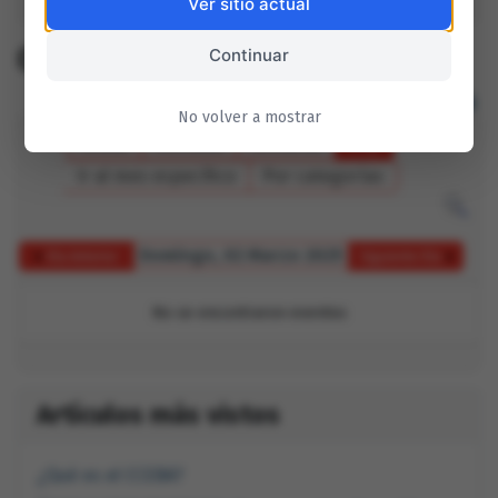
Ver sitio actual
CCEBA Mensual
Continuar
No volver a mostrar
Anual
Mensual
Semanal
Hoy
Ir al mes específico
Por categorías
Domingo, 02 Marzo 2025
Día Anterior
Siguiente Día
No se encontraron eventos
Artículos más vistos
¿Qué es el CCEBA?