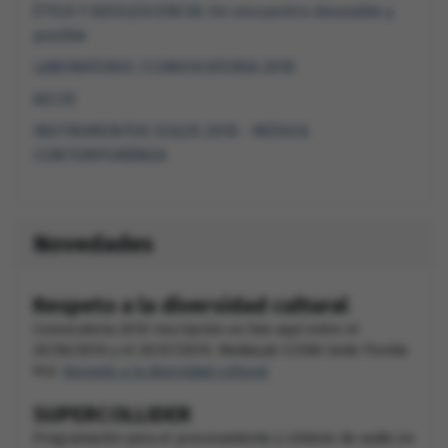
ÉTICA Y ADOLESCENCIA: Un encuentro deseable y
posible
LABORATORIO /CONVOCATORIA 2010
AECID
INSTRUMENTOS SOLOS 2010 - MÚSICA
CONTEMPORÁNEA
Novedades
Respeto a la diversidad cultural
Convocatoria 2010 Inscripción on line aquí entre el
20/06/2010 y el 20/07/2010. MediaLab CCEBA Sede Florida
943.
Respeto a la diversidad cultural
SUPERCOLLIDER
Programación para el procesamiento y síntesis de audio en