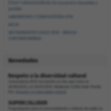
ÉTICA Y ADOLESCENCIA: Un encuentro deseable y
posible
LABORATORIO /CONVOCATORIA 2010
AECID
INSTRUMENTOS SOLOS 2010 - MÚSICA
CONTEMPORÁNEA
Novedades
Respeto a la diversidad cultural
Convocatoria 2010 Inscripción on line aquí entre el
20/06/2010 y el 20/07/2010. MediaLab CCEBA Sede Florida
943.
Respeto a la diversidad cultural
SUPERCOLLIDER
Programación para el procesamiento y síntesis de audio en