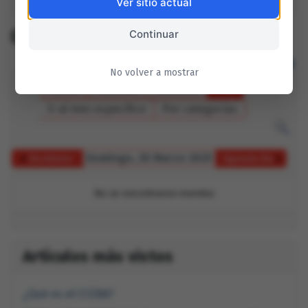
CCEBA Mensual
Ver sitio actual
CCEBA Mensual
Continuar
No volver a mostrar
Anual
Mensual
Semanal
Hoy
Ir al mes específico
Por categorías
Domingo, 30 Marzo 2025
Día Anterior
Siguiente Día
No se encontraron eventos
Artículos más vistos
¿Qué es el CCEBA?