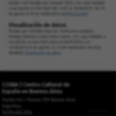
tiempo-real Dictado por Ezequiel Netri. Con cupo limitado
e inscripción on line AQUÍ del 11/07 al 10/08/2010. Del 25
de agosto al 29 de septiembre
SUPERCOLLIDER
Visualización de datos
Dictado por Christián Oyarzún. Profesores invitados:
Rodrigo Ramírez y Juan Carlos Camus. Con cupo limitado e
inscripción on line AQUÍ entre el 26/07/2010 y el
16/08/2010.30 de agosto, 6 y 13 de septiembre de 2010.
Medialab
Visualización de datos
CCEBA | Centro Cultural de
España en Buenos Aires
Florida 943 / Paraná 1159 Buenos Aires
Argentina
Desarrollado
(5411) 4312-3214