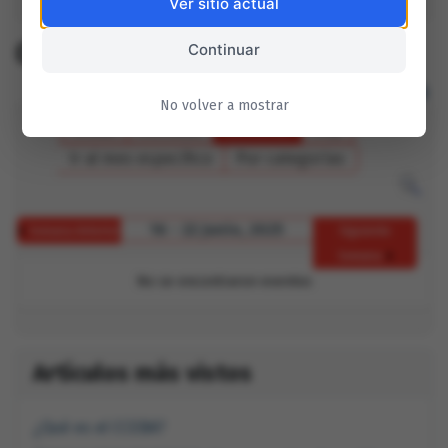
Ver sitio actual
CCEBA Mensual
Continuar
No volver a mostrar
Anual
Mensual
Semanal
Hoy
Ir al mes específico
Por categorías
16 - 22 Junio, 2025
Semana Anterior
Siguiente
Semana
No se encontraron eventos
Artículos más vistos
¿Qué es el CCEBA?