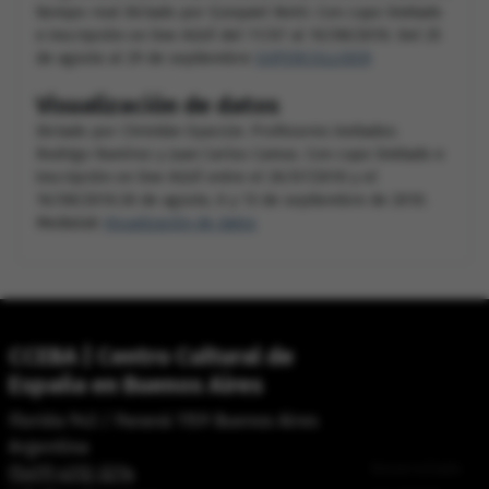
tiempo-real Dictado por Ezequiel Netri. Con cupo limitado
e inscripción on line AQUÍ del 11/07 al 10/08/2010. Del 25
de agosto al 29 de septiembre
SUPERCOLLIDER
Visualización de datos
Dictado por Christián Oyarzún. Profesores invitados:
Rodrigo Ramírez y Juan Carlos Camus. Con cupo limitado e
inscripción on line AQUÍ entre el 26/07/2010 y el
16/08/2010.30 de agosto, 6 y 13 de septiembre de 2010.
Medialab
Visualización de datos
CCEBA | Centro Cultural de
España en Buenos Aires
Florida 943 / Paraná 1159 Buenos Aires
Argentina
Desarrollado
(5411) 4312-3214