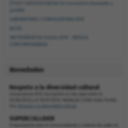
ÉTICA Y ADOLESCENCIA: Un encuentro deseable y
posible
LABORATORIO /CONVOCATORIA 2010
AECID
INSTRUMENTOS SOLOS 2010 - MÚSICA
CONTEMPORÁNEA
Novedades
Respeto a la diversidad cultural
Convocatoria 2010 Inscripción on line aquí entre el
20/06/2010 y el 20/07/2010. MediaLab CCEBA Sede Florida
943.
Respeto a la diversidad cultural
SUPERCOLLIDER
Programación para el procesamiento y síntesis de audio en